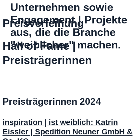
Unternehmen sowie
Engagement | Projekte
Preisverleihung
aus, die die Branche
"weiblicher" machen.
Hall of Fame |
Preisträgerinnen
Preisträgerinnen 2024
inspiration | ist weiblich: Katrin
Eissler | Spedition Neuner GmbH &